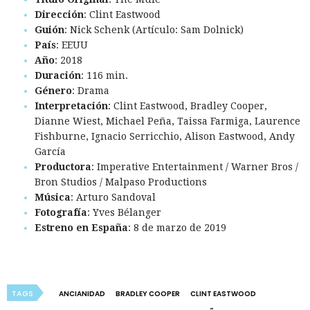
Dirección
: Clint Eastwood
Guión
: Nick Schenk (Artículo: Sam Dolnick)
País
: EEUU
Año
: 2018
Duración
: 116 min.
Género
: Drama
Interpretación
: Clint Eastwood, Bradley Cooper,
Dianne Wiest, Michael Peña, Taissa Farmiga, Laurence
Fishburne, Ignacio Serricchio, Alison Eastwood, Andy
García
Productora
: Imperative Entertainment / Warner Bros /
Bron Studios / Malpaso Productions
Música
: Arturo Sandoval
Fotografía
: Yves Bélanger
Estreno en España
: 8 de marzo de 2019
TAGS
ANCIANIDAD
BRADLEY COOPER
CLINT EASTWOOD