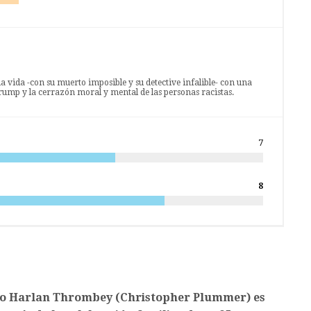
a vida -con su muerto imposible y su detective infalible- con una
 Trump y la cerrazón moral y mental de las personas racistas.
7
8
io Harlan Thrombey (Christopher Plummer) es