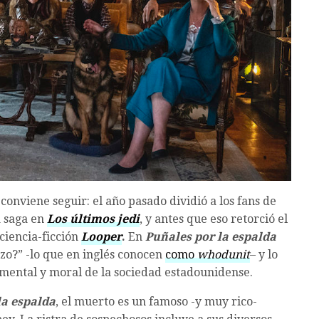
conviene seguir: el año pasado dividió a los fans de
a saga en
Los últimos jedi
, y antes que eso retorció el
ciencia-ficción
Looper
.
En
Puñales por la espalda
izo?” -lo que en inglés conocen
como
whodunit
– y lo
 mental y moral de la sociedad estadounidense.
la espalda
, el muerto es un famoso -y muy rico-