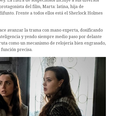
y. La ristra de sospechosos incluye a sus diversos
 protagonista del film, Marta: latina, hija de
ifunto. Frente a todos ellos está el Sherlock Holmes
hace avanzar la trama con mano experta, dosificando
inteligencia y yendo siempre medio paso por delante
fruta como un mecanismo de relojería bien engrasado,
 función precisa.