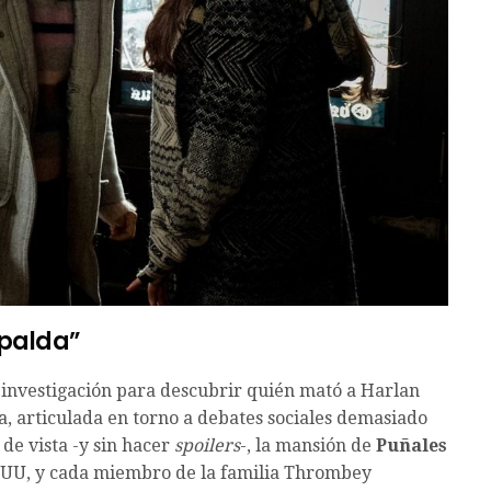
spalda”
a investigación para descubrir quién mató a Harlan
, articulada en torno a debates sociales demasiado
 de vista -y sin hacer
spoilers
-, la mansión de
Puñales
EUU, y cada miembro de la familia Thrombey