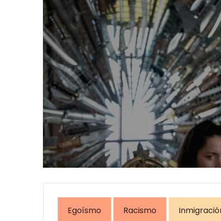
Egoísmo
Racismo
Inmigració