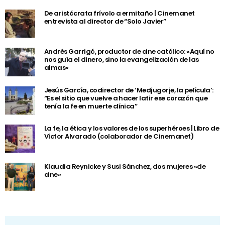
De aristócrata frívolo a ermitaño | Cinemanet
entrevista al director de “Solo Javier”
Andrés Garrigó, productor de cine católico: «Aquí no
nos guía el dinero, sino la evangelización de las
almas»
Jesús García, codirector de ‘Medjugorje, la película’:
“Es el sitio que vuelve a hacer latir ese corazón que
tenía la fe en muerte clínica”
La fe, la ética y los valores de los superhéroes | Libro de
Víctor Alvarado (colaborador de Cinemanet)
Klaudia Reynicke y Susi Sánchez, dos mujeres «de
cine»