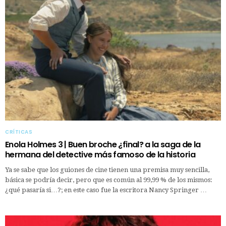
CRÍTICAS
Enola Holmes 3 | Buen broche ¿final? a la saga de la
hermana del detective más famoso de la historia
Ya se sabe que los guiones de cine tienen una premisa muy sencilla,
básica se podría decir, pero que es común al 99,99 % de los mismos:
¿qué pasaría si…?; en este caso fue la escritora Nancy Springer …