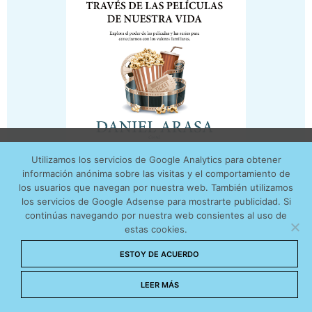
Utilizamos cookies anónimas de terceros para analizar el
Utilizamos los servicios de Google Analytics para obtener
tráfico web que recibimos y conocer los servicios que
información anónima sobre las visitas y el comportamiento de
más os interesan. Puede cambiar las preferencias y
los usuarios que navegan por nuestra web. También utilizamos
obtener más información sobre las cookies que
los servicios de Google Adsense para mostrarte publicidad. Si
continúas navegando por nuestra web consientes al uso de
utilizamos en nuestra
Política de cookies
estas cookies.
Aceptar cookies
ESTOY DE ACUERDO
No permitir cookies
LEER MÁS