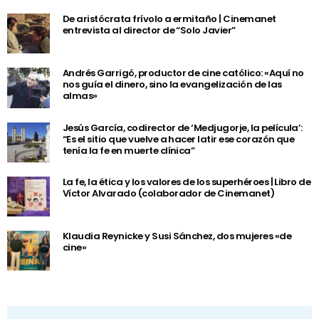
De aristócrata frívolo a ermitaño | Cinemanet
entrevista al director de “Solo Javier”
Andrés Garrigó, productor de cine católico: «Aquí no
nos guía el dinero, sino la evangelización de las
almas»
Jesús García, codirector de ‘Medjugorje, la película’:
“Es el sitio que vuelve a hacer latir ese corazón que
tenía la fe en muerte clínica”
La fe, la ética y los valores de los superhéroes | Libro de
Víctor Alvarado (colaborador de Cinemanet)
Klaudia Reynicke y Susi Sánchez, dos mujeres «de
cine»