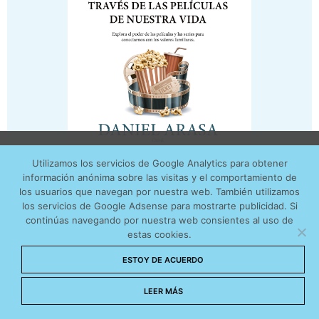
Utilizamos cookies anónimas de terceros para analizar el
Utilizamos los servicios de Google Analytics para obtener
tráfico web que recibimos y conocer los servicios que
información anónima sobre las visitas y el comportamiento de
más os interesan. Puede cambiar las preferencias y
los usuarios que navegan por nuestra web. También utilizamos
obtener más información sobre las cookies que
los servicios de Google Adsense para mostrarte publicidad. Si
continúas navegando por nuestra web consientes al uso de
utilizamos en nuestra
Política de cookies
estas cookies.
Aceptar cookies
ESTOY DE ACUERDO
No permitir cookies
LEER MÁS