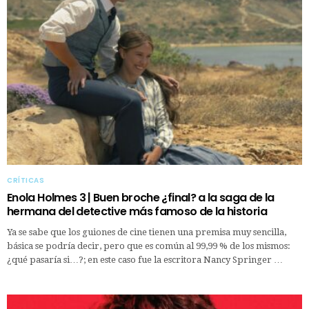
CRÍTICAS
Enola Holmes 3 | Buen broche ¿final? a la saga de la
hermana del detective más famoso de la historia
Ya se sabe que los guiones de cine tienen una premisa muy sencilla,
básica se podría decir, pero que es común al 99,99 % de los mismos:
¿qué pasaría si…?; en este caso fue la escritora Nancy Springer …