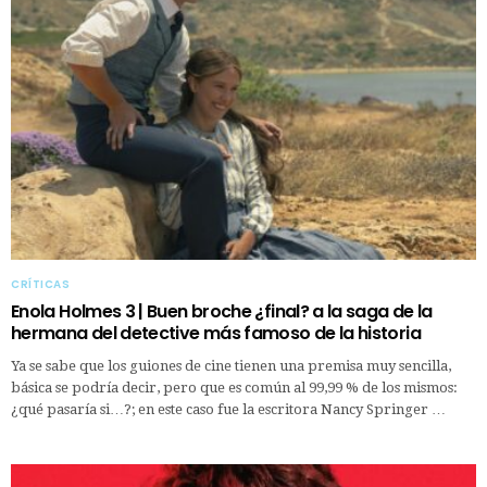
CRÍTICAS
Enola Holmes 3 | Buen broche ¿final? a la saga de la
hermana del detective más famoso de la historia
Ya se sabe que los guiones de cine tienen una premisa muy sencilla,
básica se podría decir, pero que es común al 99,99 % de los mismos:
¿qué pasaría si…?; en este caso fue la escritora Nancy Springer …