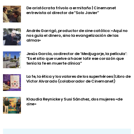
De aristócrata frívolo a ermitaño | Cinemanet
entrevista al director de “Solo Javier”
Andrés Garrigó, productor de cine católico: «Aquí no
nos guía el dinero, sino la evangelización de las
almas»
Jesús García, codirector de ‘Medjugorje, la película’:
“Es el sitio que vuelve a hacer latir ese corazón que
tenía la fe en muerte clínica”
La fe, la ética y los valores de los superhéroes | Libro de
Víctor Alvarado (colaborador de Cinemanet)
Klaudia Reynicke y Susi Sánchez, dos mujeres «de
cine»