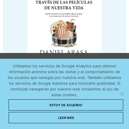
Utilizamos cookies anónimas de terceros para analizar el
Utilizamos los servicios de Google Analytics para obtener
tráfico web que recibimos y conocer los servicios que
información anónima sobre las visitas y el comportamiento de
más os interesan. Puede cambiar las preferencias y
los usuarios que navegan por nuestra web. También utilizamos
obtener más información sobre las cookies que
los servicios de Google Adsense para mostrarte publicidad. Si
continúas navegando por nuestra web consientes al uso de
utilizamos en nuestra
Política de cookies
estas cookies.
Aceptar cookies
ESTOY DE ACUERDO
No permitir cookies
LEER MÁS